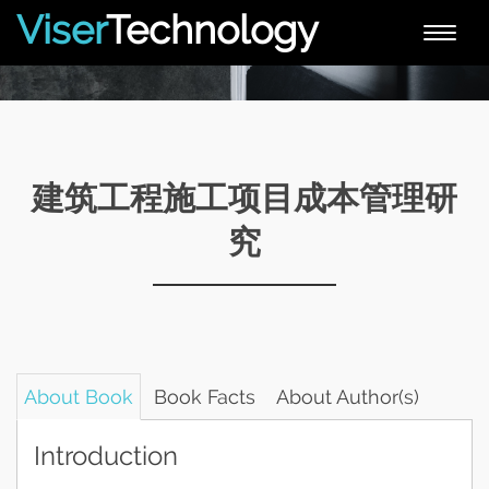
Viser
Technology
Toggle
naviga
建筑工程施工项目成本管理研
究
About Book
Book Facts
About Author(s)
Introduction