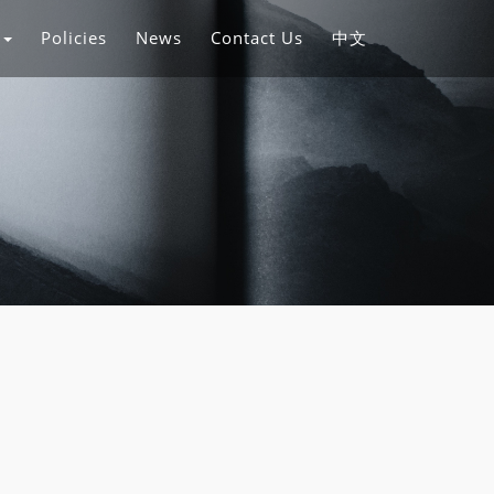
s
Policies
News
Contact Us
中文