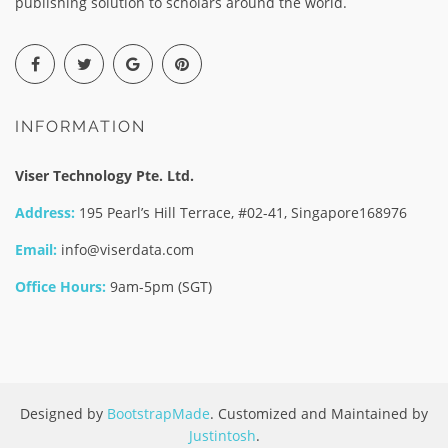
publishing solution to scholars around the world.
INFORMATION
Viser Technology Pte. Ltd.
Address:
195 Pearl’s Hill Terrace, #02-41, Singapore168976
Email:
info@viserdata.com
Office Hours:
9am-5pm (SGT)
Designed by
BootstrapMade
. Customized and Maintained by
Justintosh
.