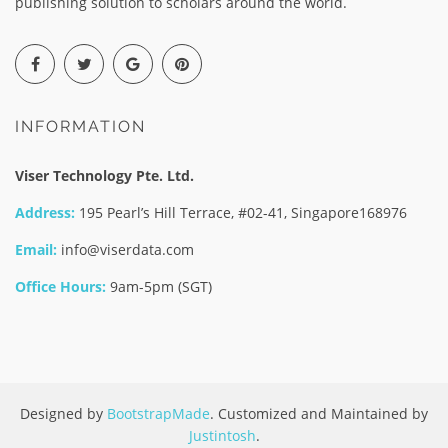
publishing solution to scholars around the world.
INFORMATION
Viser Technology Pte. Ltd.
Address:
195 Pearl’s Hill Terrace, #02-41, Singapore168976
Email:
info@viserdata.com
Office Hours:
9am-5pm (SGT)
Designed by
BootstrapMade
. Customized and Maintained by
Justintosh
.