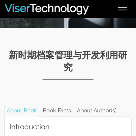
Viser
Technology
Toggle
naviga
新时期档案管理与开发利用研
究
About Book
Book Facts
About Author(s)
Introduction