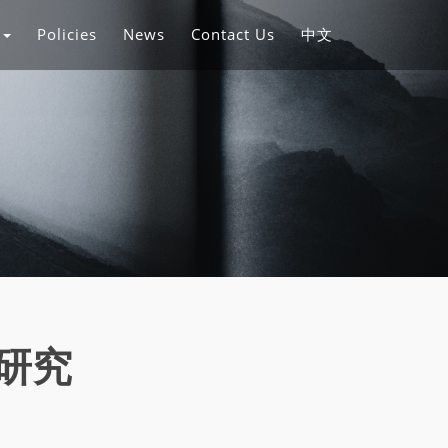
s
Policies
News
Contact Us
中文
研究