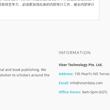
要获得竞争力，必须要加强自身的内部审计工作，健全内部审计
INFORMATION
Viser Technology Pte. Ltd.
rnal and book publishing. We
Address:
195 Pearl’s Hill Terr
olution to scholars around the
Email:
info@viserdata.com
Office Hours:
9am-5pm (SGT)