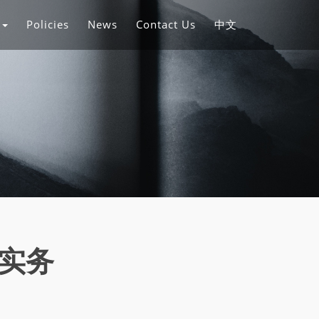
s
Policies
News
Contact Us
中文
实务